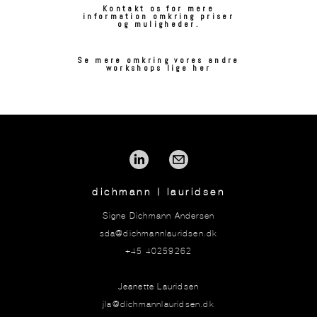
Kontakt os for mere
information omkring priser
og muligheder.
Se mere omkring vores andre
workshops lige her
dichmann | lauridsen
Signe Dichmann Andersen
sda@dichmannlauridsen.dk
+45 40259262
Jeanette Lauridsen
jla@dichmannlauridsen.dk