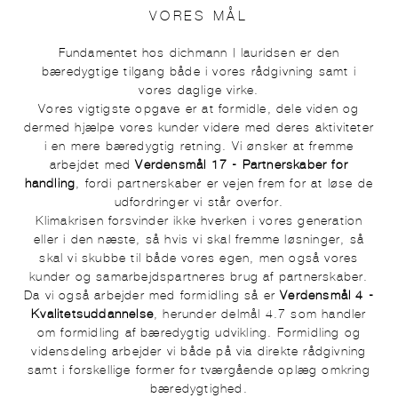
VORES MÅL
Fundamentet hos dichmann | lauridsen er den
bæredygtige tilgang både i vores rådgivning samt i
vores daglige virke.
Vores vigtigste opgave er at formidle, dele viden og
dermed hjælpe vores kunder videre med deres aktiviteter
i en mere bæredygtig retning. Vi ønsker at fremme
arbejdet med
Verdensmål 17 - Partnerskaber for
handling
, fordi partnerskaber er vejen frem for at løse de
udfordringer vi står overfor.
Klimakrisen forsvinder ikke hverken i vores generation
eller i den næste, så hvis vi skal fremme løsninger, så
skal vi skubbe til både vores egen, men også vores
kunder og samarbejdspartneres brug af partnerskaber.
Da vi også arbejder med formidling så er
Verdensmål 4 -
Kvalitetsuddannelse
, herunder delmål 4.7 som handler
om formidling af bæredygtig udvikling. Formidling og
vidensdeling arbejder vi både på via direkte rådgivning
samt i forskellige former for tværgående oplæg omkring
bæredygtighed.