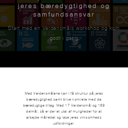
jeres bæredygtighed og
samfundsansvar
Start med en Verdensmåls workshop og kom
godt i gang
Med Verdensmålene kan I få struktur på jeres
bæredygtighed samt blive konkrete med de
bæredygtige tiltag. Med 17 Verdensmål og 169
delmål, så er der et utal af muligheder for at
arbejde målrettet og løse jeres virksomheds
udfordringer.